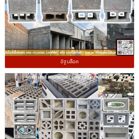
อิฐบล็อค