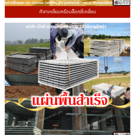
ศิลาเหลี่ยมหรือบล็อคสี่เหลี่ยม