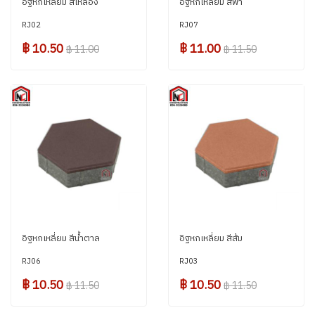
อิฐหกเหลี่ยม สีเหลือง
อิฐหกเหลี่ยม สีฟ้า
RJ02
RJ07
฿ 10.50
฿ 11.00
฿ 11.00
฿ 11.50
อิฐหกเหลี่ยม สีน้ำตาล
อิฐหกเหลี่ยม สีส้ม
RJ06
RJ03
฿ 10.50
฿ 10.50
฿ 11.50
฿ 11.50