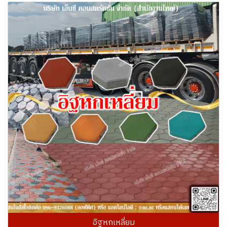
อิฐหกเหลี่ยม