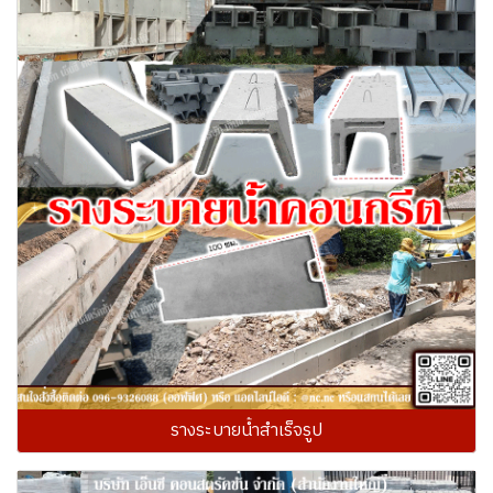
รางระบายน้ำสำเร็จรูป