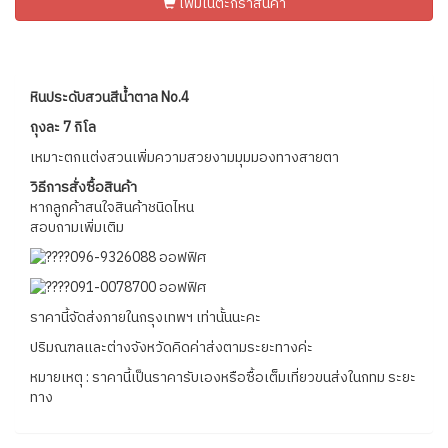
เพิ่มในตะกร้าสินค้า
หินประดับสวนสีน้ำตาล No.4
ถุงละ 7 กิโล
เหมาะตกแต่งสวนเพิ่มความสวยงามมุมมองทางสายตา
วิธีการสั่งซื้อสินค้า
หากลูกค้าสนใจสินค้าชนิดไหน
สอบถามเพิ่มเติม
096-9326088 ออฟฟิศ
091-0078700 ออฟฟิศ
ราคานี้จัดส่งภายในกรุงเทพฯ เท่านั้นนะคะ
ปริมณฑลและต่างจังหวัดคิดค่าส่งตามระยะทางค่ะ
หมายเหตุ : ราคานี้เป็นราคารับเองหรือซื้อเต็มเที่ยวขนส่งในกทม ระยะ
ทาง