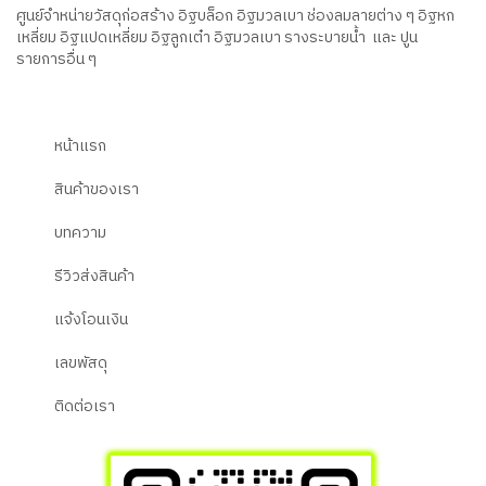
ศูนย์จำหน่ายวัสดุก่อสร้าง อิฐบล็อก อิฐมวลเบา ช่องลมลายต่าง ๆ อิฐหก
เหลี่ยม อิฐแปดเหลี่ยม อิฐลูกเต๋า อิฐมวลเบา รางระบายน้ำ และ ปูน
รายการอื่น ๆ
หน้าแรก
สินค้าของเรา
บทความ
รีวิวส่งสินค้า
แจ้งโอนเงิน
เลขพัสดุ
ติดต่อเรา