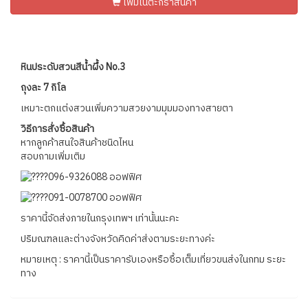
เพิ่มในตะกร้าสินค้า
หินประดับสวนสีน้ำผึ้ง No.3
ถุงละ 7 กิโล
เหมาะตกแต่งสวนเพิ่มความสวยงามมุมมองทางสายตา
วิธีการสั่งซื้อสินค้า
หากลูกค้าสนใจสินค้าชนิดไหน
สอบถามเพิ่มเติม
096-9326088 ออฟฟิศ
091-0078700 ออฟฟิศ
ราคานี้จัดส่งภายในกรุงเทพฯ เท่านั้นนะคะ
ปริมณฑลและต่างจังหวัดคิดค่าส่งตามระยะทางค่ะ
หมายเหตุ : ราคานี้เป็นราคารับเองหรือซื้อเต็มเที่ยวขนส่งในกทม ระยะ
ทาง