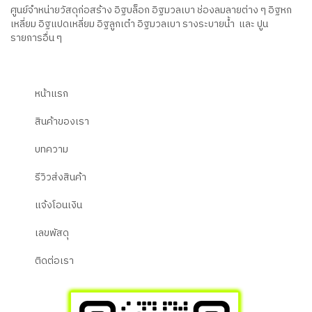
ศูนย์จำหน่ายวัสดุก่อสร้าง อิฐบล็อก อิฐมวลเบา ช่องลมลายต่าง ๆ อิฐหก
เหลี่ยม อิฐแปดเหลี่ยม อิฐลูกเต๋า อิฐมวลเบา รางระบายน้ำ และ ปูน
รายการอื่น ๆ
หน้าแรก
สินค้าของเรา
บทความ
รีวิวส่งสินค้า
แจ้งโอนเงิน
เลขพัสดุ
ติดต่อเรา