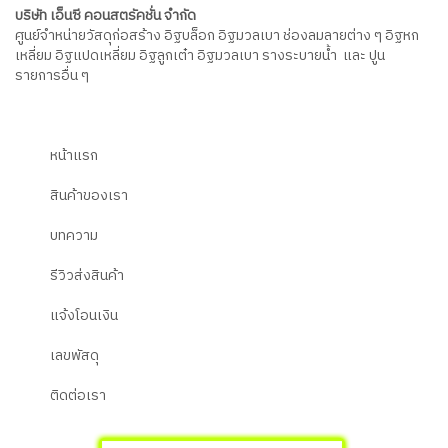
บริษัท เอ็นซี คอนสตรัคชั่น จำกัด
ศูนย์จำหน่ายวัสดุก่อสร้าง อิฐบล็อก อิฐมวลเบา ช่องลมลายต่าง ๆ อิฐหก
เหลี่ยม อิฐแปดเหลี่ยม อิฐลูกเต๋า อิฐมวลเบา รางระบายน้ำ และ ปูน
รายการอื่น ๆ
หน้าแรก
สินค้าของเรา
บทความ
รีวิวส่งสินค้า
แจ้งโอนเงิน
เลขพัสดุ
ติดต่อเรา