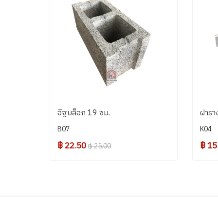
อิฐบล็อก 19 ซม.
ฝาราง
B07
K04
฿ 22.50
฿ 15
฿ 25.00