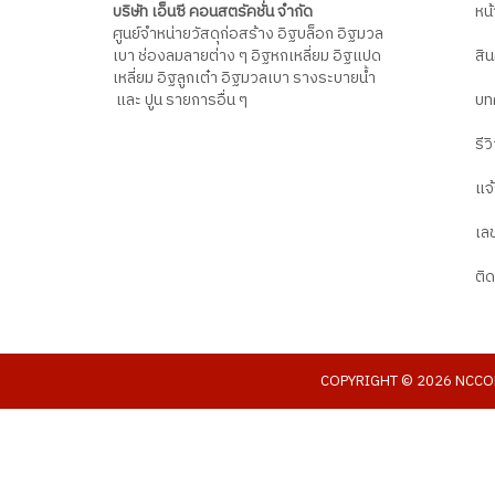
บริษัท เอ็นซี คอนสตรัคชั่น จำกัด
หน
ศูนย์จำหน่ายวัสดุก่อสร้าง อิฐบล็อก อิฐมวล
เบา ช่องลมลายต่าง ๆ อิฐหกเหลี่ยม อิฐแปด
สิ
เหลี่ยม อิฐลูกเต๋า อิฐมวลเบา รางระบายน้ำ
และ ปูน รายการอื่น ๆ
บท
รีว
แจ
เลข
ติ
COPYRIGHT © 2026 NCCONSTR