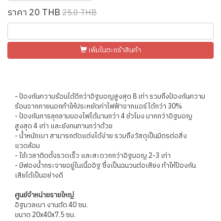
ราคา 20 THB
25.0 THB
เพิ่มในตะกร้าสินค้า
- ป้องกันความร้อนได้ดีกว่าอิฐมอญสูงสุด 8 เท่า รวมถึงป้องกันความ
ร้อนจากภายนอกทำให้ประหยัดค่าไฟฟ้าจากแอร์ได้กว่า 30%
- ป้องกันการลุกลามของไฟได้นานกว่า 4 ชั่วโมง มากกว่าอิฐมอญ
สูงสุด 4 เท่า และยังทนทานกว่าด้วย
- น้ำหนักเบา สามารถตัดแต่งได้ง่าย รวมถึงวัสดุเป็นมิตรต่อสิ่ง
แวดล้อม
- ใช้เวลาติดตั้งรวดเร็ว และสะดวกกว่าอิฐมอญ 2-3 เท่า
- มีฟองน้ำกระจายอยู่ในเนื้ออิฐ ซึ่งเป็นฉนวนต่อเสียง ทำให้ป้องกัน
เสียได้เป็นอย่างดี
ศูนย์จำหน่ายรายใหญ่
อิฐมวลเบา งานตัด 40 ซม.
ขนาด 20x40x7.5 ซม.