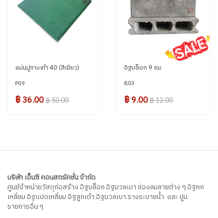
แผ่นปูทางเท้า 40 (สีเขียว)
อิฐบล็อก 9 ซม.
P09
B03
฿ 36.00
฿ 9.00
฿ 50.00
฿ 12.00
บริษัท เอ็นซี คอนสตรัคชั่น จำกัด
ศูนย์จำหน่ายวัสดุก่อสร้าง อิฐบล็อก อิฐมวลเบา ช่องลมลายต่าง ๆ อิฐหก
เหลี่ยม อิฐแปดเหลี่ยม อิฐลูกเต๋า อิฐมวลเบา รางระบายน้ำ และ ปูน
รายการอื่น ๆ