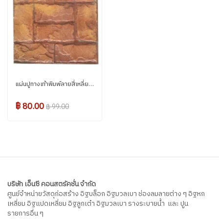
แผ่นปูทางเท้าพิมพ์ลายสี่เหลี่ยมผืนผ้า สีส้ม
฿ 80.00
฿ 99.00
บริษัท เอ็นซี คอนสตรัคชั่น จำกัด
ศูนย์จำหน่ายวัสดุก่อสร้าง อิฐบล็อก อิฐมวลเบา ช่องลมลายต่าง ๆ อิฐหก
เหลี่ยม อิฐแปดเหลี่ยม อิฐลูกเต๋า อิฐมวลเบา รางระบายน้ำ และ ปูน
รายการอื่น ๆ