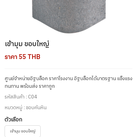
เข้ามุม ขอบใหญ่
ราคา 55 THB
ศูนย์จำหน่ายอิฐบล็อค ราคาโรงงาน อิฐบล็อกได้มาตรฐาน แข็งแรง
ทนทาน พร้อมส่ง ราคาถูก
รหัสสินค้า : C04
หมวดหมู่ : ขอบคันหิน
ตัวเลือก
เข้ามุม ขอบใหญ่