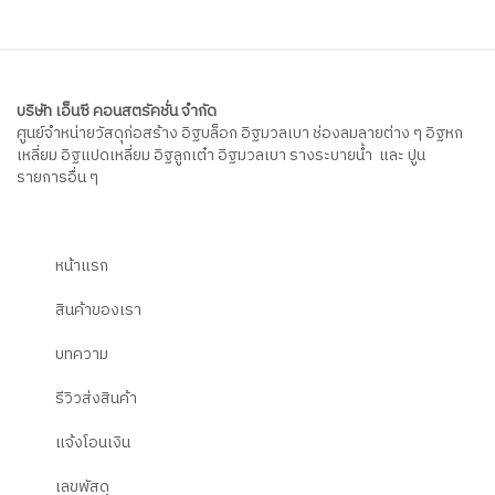
บริษัท เอ็นซี คอนสตรัคชั่น จำกัด
ศูนย์จำหน่ายวัสดุก่อสร้าง อิฐบล็อก อิฐมวลเบา ช่องลมลายต่าง ๆ อิฐหก
เหลี่ยม อิฐแปดเหลี่ยม อิฐลูกเต๋า อิฐมวลเบา รางระบายน้ำ และ ปูน
รายการอื่น ๆ
หน้าแรก
สินค้าของเรา
บทความ
รีวิวส่งสินค้า
แจ้งโอนเงิน
เลขพัสดุ